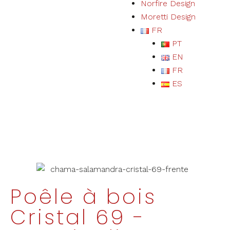
Norfire Design
Moretti Design
FR
PT
EN
FR
ES
Poêle à bois
Cristal 69 -