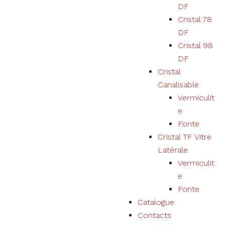
DF
des produits,
services,
Cristal 78
physiques ou
DF
numériques
sera
Cristal 98
personnalisée
DF
selon vos
Cristal
préférences.
Canalisable
Vermiculit
e
Fonte
Cristal TF Vitre
Latérale
Vermiculit
e
Fonte
Catalogue
Contacts