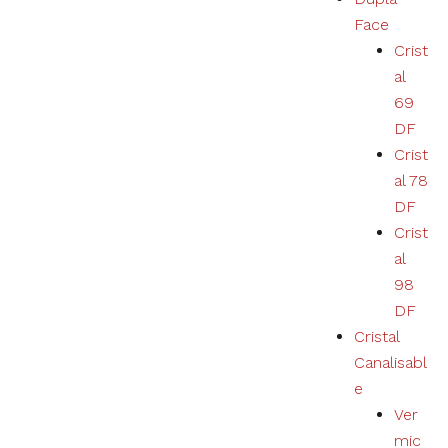
Nécessaire
Face
Ces cookies ne
Crist
sont pas
al
facultatifs. Ils
sont
69
nécessaires au
DF
bon
fonctionnement
Crist
du site.
al 78
DF
Crist
Estatísticas
al
Nous
collectons
98
des
DF
données de
navigation
Cristal
et des
Canalisabl
statistiques
e
pour
améliorer
Ver
l'expérience
mic