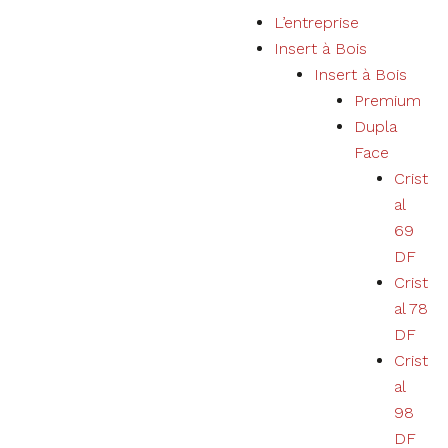
P
L’entreprise
a
Insert à Bois
s
Insert à Bois
s
Premium
e
Dupla
r
Face
a
Crist
u
al
c
69
o
DF
n
Crist
t
al 78
e
DF
n
Crist
u
al
98
DF