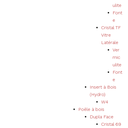
utilisateur
ulite
et élargir
notre offre
Font
de produits
e
et services.
Cristal TF
Vitre
Expérience
Latérale
En refusant les
Ver
cookies, nous
mic
ne pourrons
pas garantir une
ulite
expérience et
Font
un
e
fonctionnement
corrects du
Insert à Bois
site Web.
(Hydro)
W4
Poêle à bois
Marketing
Votre
Dupla Face
expérience
Cristal 69
d'utilisation