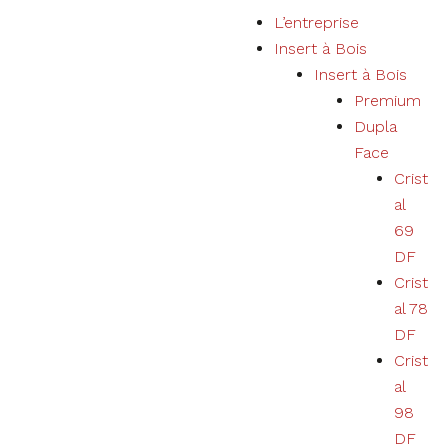
P
L’entreprise
a
Insert à Bois
s
Insert à Bois
s
Premium
e
Dupla
r
Face
a
Crist
u
al
c
69
o
DF
n
Crist
t
al 78
e
DF
n
Crist
u
al
98
DF