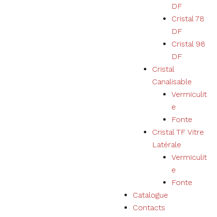
DF
des produits,
services,
Cristal 78
physiques ou
DF
numériques
sera
Cristal 98
personnalisée
DF
selon vos
Cristal
préférences.
Canalisable
Vermiculit
e
Fonte
Cristal TF Vitre
Latérale
Vermiculit
e
Fonte
Catalogue
Contacts