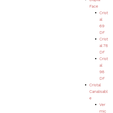
Nécessaire
Face
Ces cookies ne
Crist
sont pas
al
facultatifs. Ils
sont
69
nécessaires au
DF
bon
fonctionnement
Crist
du site.
al 78
DF
Crist
Estatísticas
al
Nous
collectons
98
des
DF
données de
navigation
Cristal
et des
Canalisabl
statistiques
e
pour
améliorer
Ver
l'expérience
mic