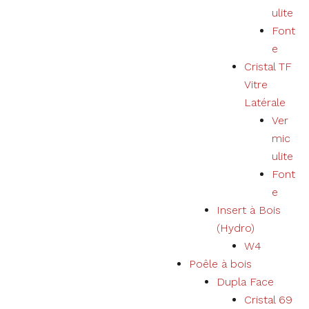
utilisateur
ulite
et élargir
notre offre
Font
de produits
e
et services.
Cristal TF
Vitre
Expérience
Latérale
En refusant les
Ver
cookies, nous
mic
ne pourrons
pas garantir une
ulite
expérience et
Font
un
e
fonctionnement
corrects du
Insert à Bois
site Web.
(Hydro)
W4
Poêle à bois
Marketing
Votre
Dupla Face
expérience
Cristal 69
d'utilisation