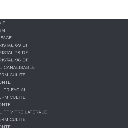
OIS
UM
 FACE
RISTAL 69 DF
RISTAL 78 DF
RISTAL 98 DF
L CANALISABLE
ERMICULITE
ONTE
L TRIFACIAL
ERMICULITE
ONTE
L TF VITRE LATÉRALE
ERMICULITE
ONTE