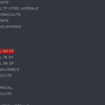
ONTE
L TF VITRE LATÉRALE
ERMICULITE
ONTE
OIS (HYDRO)
E
L 69 DF
L 78 DF
L 98 DF
NALISABLE
CULITE
IFACIAL
CULITE