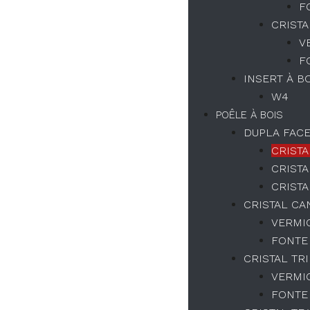
F
CRISTA
V
F
INSERT À B
W4
POÊLE À BOIS
DUPLA FAC
CRISTA
CRISTA
CRISTA
CRISTAL CA
VERMI
FONTE
CRISTAL TR
VERMI
FONTE