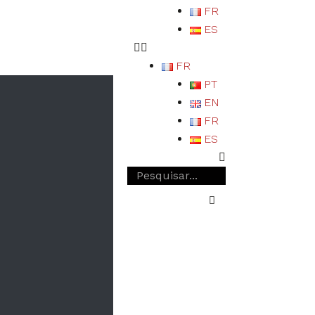
FR
ES
FR
PT
EN
FR
ES