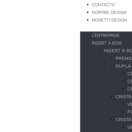
CONTACTS
NORFIRE DESIGN
MORETTI DESIGN
L’ENTREPRISE
INSERT À BOIS
INSERT À B
PREMI
DUPLA
C
C
C
CRISTA
V
F
CRISTA
V