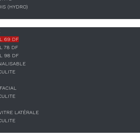
OIS (HYDRO)
E
L 69 DF
L 78 DF
L 98 DF
NALISABLE
CULITE
IFACIAL
CULITE
 VITRE LATÉRALE
CULITE