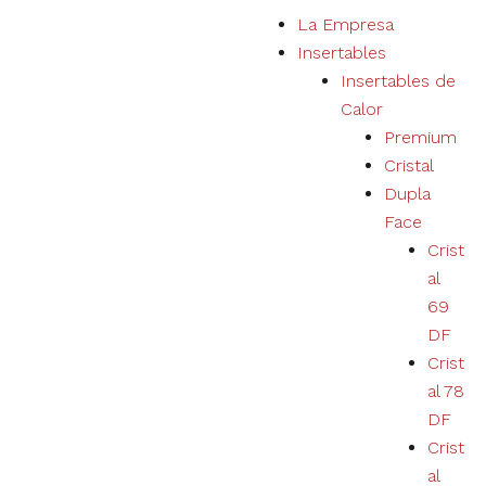
S
La Empresa
a
Insertables
l
Insertables de
t
Calor
a
Premium
r
Cristal
a
Dupla
l
Face
c
Crist
o
al
n
69
t
DF
e
Crist
n
al 78
i
DF
d
Crist
o
al