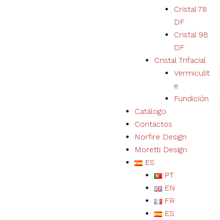
en el uso de
Cristal 78
productos,
DF
servicios,
Cristal 98
físicos o
digitales, será
DF
personalizada
Cristal Trifacial
de acuerdo a
tus
Vermiculit
preferencias.
e
Fundición
Catálogo
Contactos
Norfire Design
Moretti Design
ES
PT
EN
FR
ES