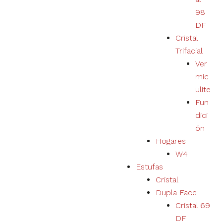
del usuario y
ampliar
98
nuestra
DF
oferta de
Cristal
productos y
servicios.
Trifacial
Ver
mic
Experiencia
ulite
Al rechazar las
cookies, no
Fun
podremos
dici
garantizar una
ón
experiencia y
un
Hogares
funcionamiento
W4
correctos del
Estufas
sitio web.
Cristal
Dupla Face
Marketing
Cristal 69
Tu
DF
experiencia