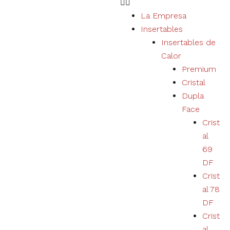
La Empresa
Insertables
Necesario
Insertables de
Estas cookies
Calor
no son
Premium
opcionales.
Son necesarias
Cristal
para el
Dupla
correcto
funcionamiento
Face
del sitio web.
Crist
al
69
Estatísticas
DF
Recopilamos
datos de
Crist
navegación y
al 78
estadísticas
para mejorar
DF
la
Crist
experiencia
al