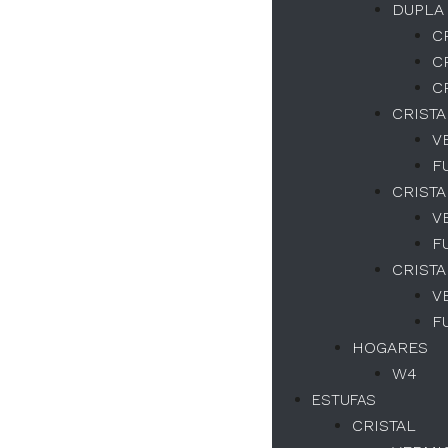
DUPLA
C
C
Necesario
C
Estas cookies
CRISTA
no son
opcionales.
V
Son necesarias
F
para el
CRISTA
correcto
funcionamiento
V
del sitio web.
F
CRISTA
V
Estatísticas
Recopilamos
F
datos de
HOGARES
navegación y
W4
estadísticas
para mejorar
ESTUFAS
la
CRISTAL
experiencia