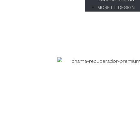
en el uso de
MORETTI DESIGN
productos,
servicios,
físicos o
digitales, será
personalizada
de acuerdo a
tus
preferencias.