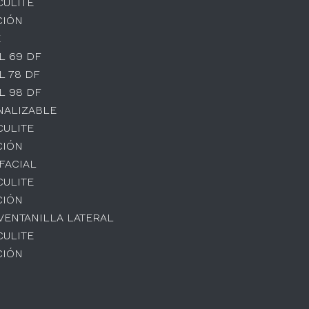
CULITE
CIÓN
E
L 69 DF
L 78 DF
L 98 DF
NALIZABLE
CULITE
CIÓN
IFACIAL
CULITE
CIÓN
 VENTANILLA LATERAL
CULITE
CIÓN