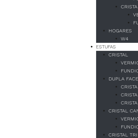
CRISTA
V
F
HOGARES
W4
ESTUFAS
CRISTAL
VERMI
FUNDI
DUPLA FAC
CRISTA
CRISTA
CRISTA
CRISTAL CA
VERMI
FUNDI
CRISTAL TR