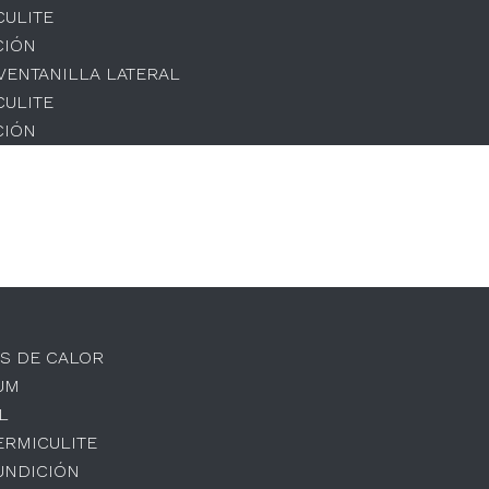
CULITE
CIÓN
 VENTANILLA LATERAL
CULITE
CIÓN
S DE CALOR
UM
L
ERMICULITE
UNDICIÓN