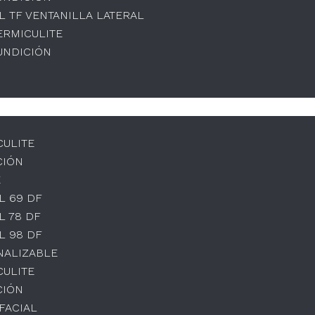
L TF VENTANILLA LATERAL
ERMICULITE
UNDICIÓN
CULITE
CIÓN
E
L 69 DF
L 78 DF
L 98 DF
NALIZABLE
CULITE
CIÓN
IFACIAL