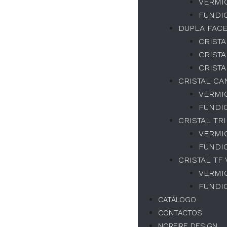
del usuario y
VERMI
ampliar
FUNDI
nuestra
DUPLA FAC
oferta de
productos y
CRISTA
servicios.
CRISTA
CRISTA
CRISTAL CA
Experiencia
Al rechazar las
VERMI
cookies, no
FUNDI
podremos
CRISTAL TR
garantizar una
experiencia y
VERMI
un
FUNDI
funcionamiento
CRISTAL TF
correctos del
sitio web.
VERMI
FUNDI
CATÁLOGO
Marketing
CONTACTOS
Tu
experiencia
NORFIRE DESIGN