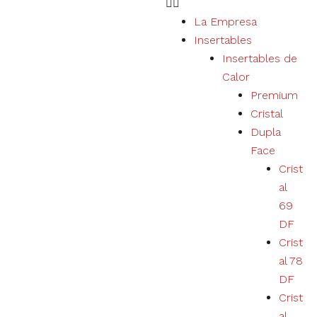
La Empresa
Insertables
Necesario
Insertables de
Estas cookies
Calor
no son
Premium
opcionales.
Son necesarias
Cristal
para el
Dupla
correcto
funcionamiento
Face
del sitio web.
Crist
al
69
Estatísticas
DF
Recopilamos
datos de
Crist
navegación y
al 78
estadísticas
para mejorar
DF
la
Crist
experiencia
al