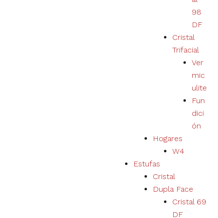
del usuario y
ampliar
98
nuestra
DF
oferta de
Cristal
productos y
servicios.
Trifacial
Ver
mic
Experiencia
ulite
Al rechazar las
cookies, no
Fun
podremos
dici
garantizar una
ón
experiencia y
un
Hogares
funcionamiento
W4
correctos del
Estufas
sitio web.
Cristal
Dupla Face
Marketing
Cristal 69
Tu
DF
experiencia