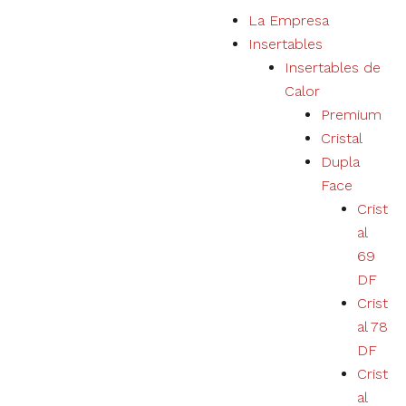
S
La Empresa
a
Insertables
l
Insertables de
t
Calor
a
Premium
r
Cristal
a
Dupla
l
Face
c
Crist
o
al
n
69
t
DF
e
Crist
n
al 78
i
DF
d
Crist
o
al