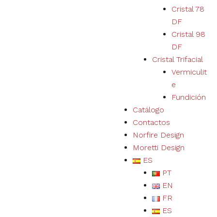
en el uso de
Cristal 78
productos,
DF
servicios,
Cristal 98
físicos o
digitales, será
DF
personalizada
Cristal Trifacial
de acuerdo a
tus
Vermiculit
preferencias.
e
Fundición
Catálogo
Contactos
Norfire Design
Moretti Design
ES
PT
EN
FR
ES