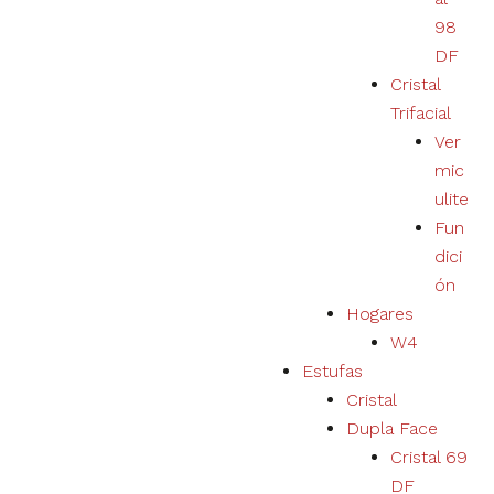
del usuario y
ampliar
98
nuestra
DF
oferta de
Cristal
productos y
servicios.
Trifacial
Ver
mic
Experiencia
ulite
Al rechazar las
cookies, no
Fun
podremos
dici
garantizar una
ón
experiencia y
un
Hogares
funcionamiento
W4
correctos del
Estufas
sitio web.
Cristal
Dupla Face
Marketing
Cristal 69
Tu
DF
experiencia