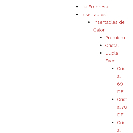
S
La Empresa
a
Insertables
l
Insertables de
t
Calor
a
Premium
r
Cristal
a
Dupla
l
Face
c
Crist
o
al
n
69
t
DF
e
Crist
n
al 78
i
DF
d
Crist
o
al