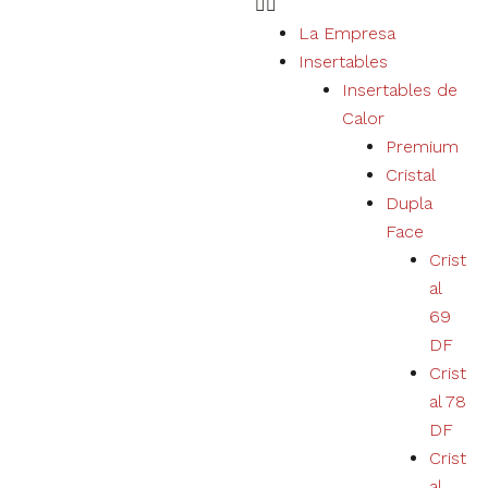
La Empresa
Insertables
Necesario
Insertables de
Estas cookies
Calor
no son
Premium
opcionales.
Son necesarias
Cristal
para el
Dupla
correcto
funcionamiento
Face
del sitio web.
Crist
al
69
Estatísticas
DF
Recopilamos
datos de
Crist
navegación y
al 78
estadísticas
para mejorar
DF
la
Crist
experiencia
al