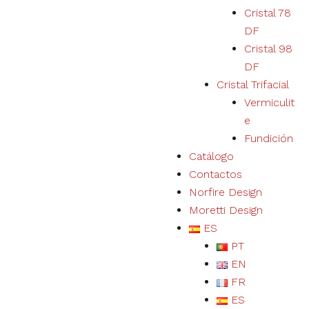
en el uso de
Cristal 78
productos,
DF
servicios,
Cristal 98
físicos o
digitales, será
DF
personalizada
Cristal Trifacial
de acuerdo a
tus
Vermiculit
preferencias.
e
Fundición
Catálogo
Contactos
Norfire Design
Moretti Design
ES
PT
EN
FR
ES