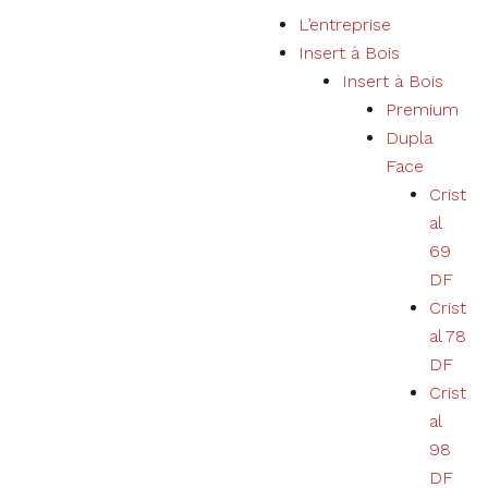
P
L’entreprise
a
Insert à Bois
s
Insert à Bois
s
Premium
e
Dupla
r
Face
a
Crist
u
al
c
69
o
DF
n
Crist
t
al 78
e
DF
n
Crist
u
al
98
DF