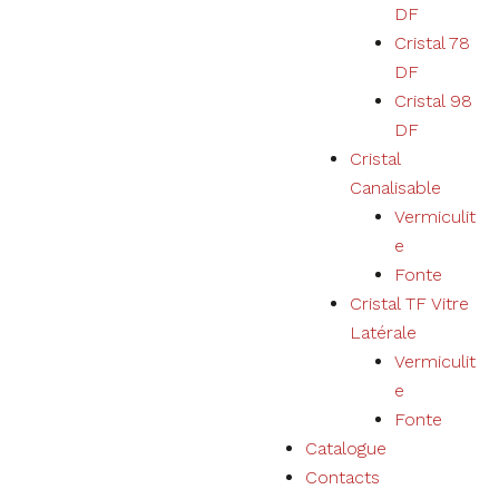
DF
des produits,
services,
Cristal 78
physiques ou
DF
numériques
sera
Cristal 98
personnalisée
DF
selon vos
Cristal
préférences.
Canalisable
Vermiculit
e
Fonte
Cristal TF Vitre
Latérale
Vermiculit
e
Fonte
Catalogue
Contacts