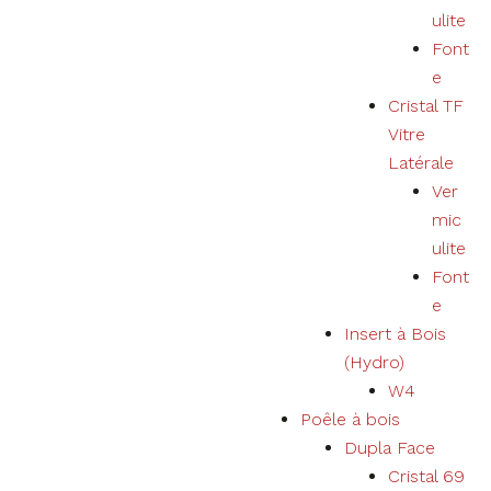
utilisateur
ulite
et élargir
notre offre
Font
de produits
e
et services.
Cristal TF
Vitre
Expérience
Latérale
En refusant les
Ver
cookies, nous
mic
ne pourrons
pas garantir une
ulite
expérience et
Font
un
e
fonctionnement
corrects du
Insert à Bois
site Web.
(Hydro)
W4
Poêle à bois
Marketing
Votre
Dupla Face
expérience
Cristal 69
d'utilisation