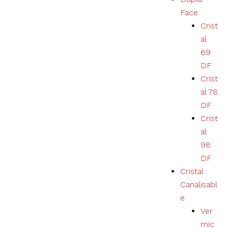
Nécessaire
Face
Ces cookies ne
Crist
sont pas
al
facultatifs. Ils
sont
69
nécessaires au
DF
bon
fonctionnement
Crist
du site.
al 78
DF
Crist
Estatísticas
al
Nous
collectons
98
des
DF
données de
navigation
Cristal
et des
Canalisabl
statistiques
e
pour
améliorer
Ver
l'expérience
mic