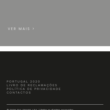
VER MAIS >
PORTUGAL 2020
LIVRO DE RECLAMAÇÕES
POLÍTICA DE PRIVACIDADE
CONTACTOS
© 2026 C&A CHAMA LDA. | Todos os direitos reservados.