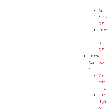
o
DF
Crist
al 78
DF
Crist
al
98
DF
Cristal
Canalizáv
el
Ver
mic
ulite
Fun
diçã
o