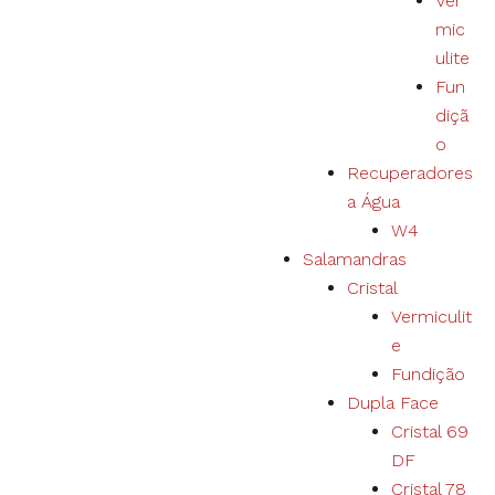
Ver
mic
ulite
Fun
diçã
o
Recuperadores
a Água
W4
Salamandras
Cristal
Vermiculit
e
Fundição
Dupla Face
Cristal 69
DF
Cristal 78