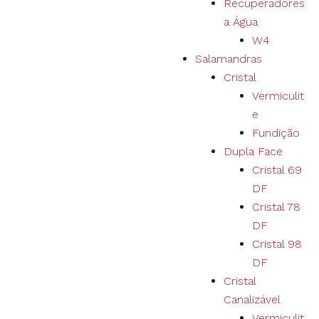
Recuperadores
a Água
W4
Salamandras
Cristal
Vermiculit
e
Fundição
Dupla Face
Cristal 69
DF
Cristal 78
DF
Necessário
Cristal 98
Estes cookies
não são
DF
opcionais. São
Cristal
necessários
Canalizável
para o correto
funcionamento
Vermiculit