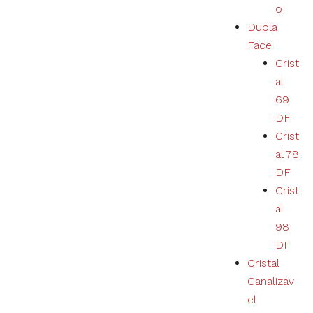
o
Dupla
Face
Crist
al
69
DF
Crist
al 78
DF
Crist
al
98
DF
Cristal
Canalizáv
el