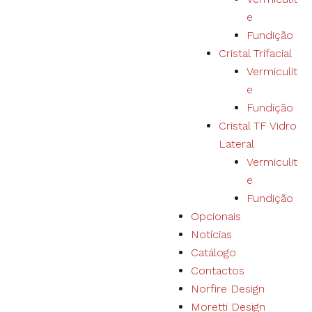
do website.
e
Fundição
Cristal Trifacial
Estatísticas
Recolhemos
Vermiculit
dados de
e
navegação e
Fundição
estatística
para
Cristal TF Vidro
melhorar a
Lateral
experiência
de
Vermiculit
utilização e
e
ampliar a
Fundição
nossa
oferta de
Opcionais
produtos e
Notícias
serviços.
Catálogo
Contactos
Experiência
Norfire Design
Ao recusar os
Moretti Design