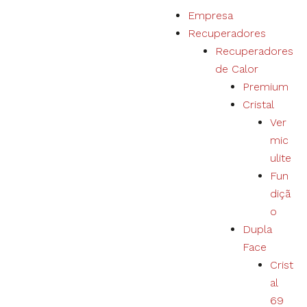
P
Empresa
u
Recuperadores
l
Recuperadores
a
de Calor
r
Premium
p
Cristal
a
Ver
r
mic
a
ulite
o
Fun
c
diçã
o
o
n
Dupla
t
Face
e
Crist
ú
al
d
69