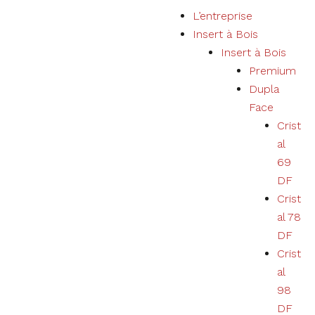
P
L’entreprise
a
Insert à Bois
s
Insert à Bois
s
Premium
e
Dupla
r
Face
a
Crist
u
al
c
69
o
DF
n
Crist
t
al 78
e
DF
n
Crist
u
al
98
DF