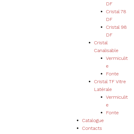
DF
des produits,
services,
Cristal 78
physiques ou
DF
numériques
sera
Cristal 98
personnalisée
DF
selon vos
Cristal
préférences.
Canalisable
Vermiculit
e
Fonte
Cristal TF Vitre
Latérale
Vermiculit
e
Fonte
Catalogue
Contacts