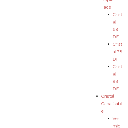
Nécessaire
Face
Ces cookies ne
Crist
sont pas
al
facultatifs. Ils
sont
69
nécessaires au
DF
bon
fonctionnement
Crist
du site.
al 78
DF
Crist
Estatísticas
al
Nous
collectons
98
des
DF
données de
navigation
Cristal
et des
Canalisabl
statistiques
e
pour
améliorer
Ver
l'expérience
mic