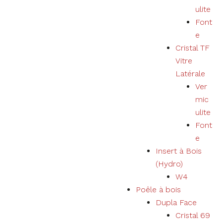
utilisateur
ulite
et élargir
notre offre
Font
de produits
e
et services.
Cristal TF
Vitre
Expérience
Latérale
En refusant les
Ver
cookies, nous
mic
ne pourrons
pas garantir une
ulite
expérience et
Font
un
e
fonctionnement
corrects du
Insert à Bois
site Web.
(Hydro)
W4
Poêle à bois
Marketing
Votre
Dupla Face
expérience
Cristal 69
d'utilisation